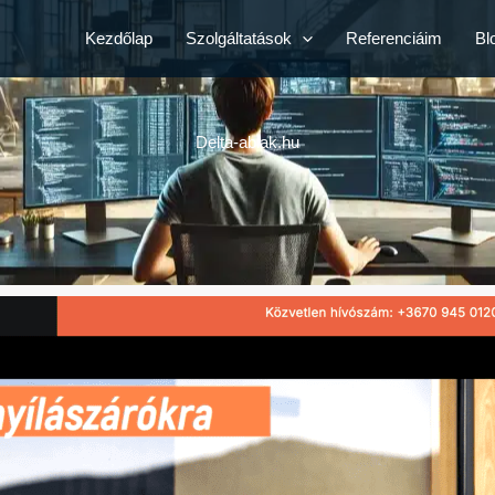
Kezdőlap
Szolgáltatások
Referenciáim
Bl
Delta-ablak.hu