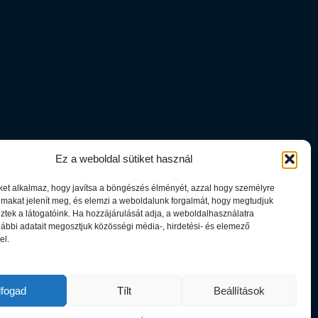
Ez a weboldal sütiket használ
iket alkalmaz, hogy javítsa a böngészés élményét, azzal hogy személyre
almakat jelenít meg, és elemzi a weboldalunk forgalmát, hogy megtudjuk
tek a látogatóink. Ha hozzájárulását adja, a weboldalhasználatra
ábbi adatait megosztjuk közösségi média-, hirdetési- és elemező
el.
lfogad
Tílt
Beállítások