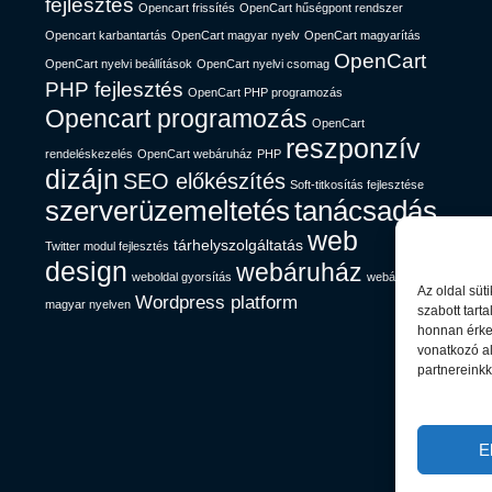
fejlesztés
Opencart frissítés
OpenCart hűségpont rendszer
Opencart karbantartás
OpenCart magyar nyelv
OpenCart magyarítás
OpenCart
OpenCart nyelvi beállítások
OpenCart nyelvi csomag
PHP fejlesztés
OpenCart PHP programozás
Opencart programozás
OpenCart
reszponzív
rendeléskezelés
OpenCart webáruház
PHP
dizájn
SEO előkészítés
Soft-titkosítás fejlesztése
szerverüzemeltetés
tanácsadás
web
tárhelyszolgáltatás
Twitter modul fejlesztés
design
webáruház
weboldal gyorsítás
webáruház
Az oldal süt
Wordpress platform
magyar nyelven
szabott tart
honnan érkez
vonatkozó al
partnereinkk
E