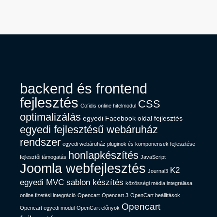
backend és frontend
fejlesztés
CSS
Cofidis online hitelmodul
optimalizálás
egyedi Facebook oldal fejlesztés
egyedi fejlesztésű webáruház
rendszer
egyedi webáruház pluginok és komponensek fejlesztése
honlapkészítés
fejlesztői támogatás
JavaScript
Joomla webfejlesztés
K2
Journal3
egyedi MVC sablon készítés
közösségi média integrálása
online fizetési integráció
Opencart
Opencart 3
OpenCart beállítások
Opencart
Opencart egyedi modul
OpenCart előnyök