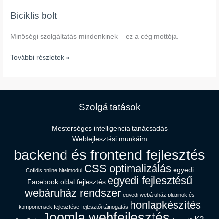
Biciklis bolt
Minőségi szolgáltatás mindenkinek – ez a cég mottója.
További részletek »
Szolgáltatások
Mesterséges intelligencia tanácsadás​
Webfejlesztési munkáim
backend és frontend fejlesztés
CSS optimalizálás
egyedi
Cofidis online hitelmodul
egyedi fejlesztésű
Facebook oldal fejlesztés
webáruház rendszer
egyedi webáruház pluginok és
honlapkészítés
komponensek fejlesztése
fejlesztői támogatás
Joomla webfejlesztés