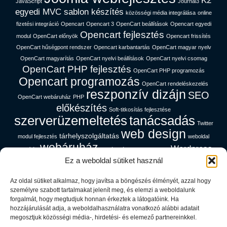
K2
JavaScript
Journal3
egyedi MVC sablon készítés
közösségi média integrálása
online
fizetési integráció
Opencart
Opencart 3
OpenCart beállítások
Opencart egyedi
Opencart fejlesztés
modul
OpenCart előnyök
Opencart frissítés
OpenCart hűségpont rendszer
Opencart karbantartás
OpenCart magyar nyelv
OpenCart magyarítás
OpenCart nyelvi beállítások
OpenCart nyelvi csomag
OpenCart PHP fejlesztés
OpenCart PHP programozás
Opencart programozás
OpenCart rendeléskezelés
reszponzív dizájn
SEO
OpenCart webáruház
PHP
előkészítés
Soft-titkosítás fejlesztése
szerverüzemeltetés
tanácsadás
Twitter
web design
tárhelyszolgáltatás
modul fejlesztés
weboldal
webáruház
Wordpress
gyorsítás
webáruház magyar nyelven
platform
Ez a weboldal sütiket használ
Az oldal sütiket alkalmaz, hogy javítsa a böngészés élményét, azzal hogy
Cég információk
személyre szabott tartalmakat jelenít meg, és elemzi a weboldalunk
forgalmát, hogy megtudjuk honnan érkeztek a látogatóink. Ha
hozzájárulását adja, a weboldalhasználatra vonatkozó alábbi adatait
Adatfeldolgozói Tájékoztató
megosztjuk közösségi média-, hirdetési- és elemező partnereinkkel.
Adatvédelem