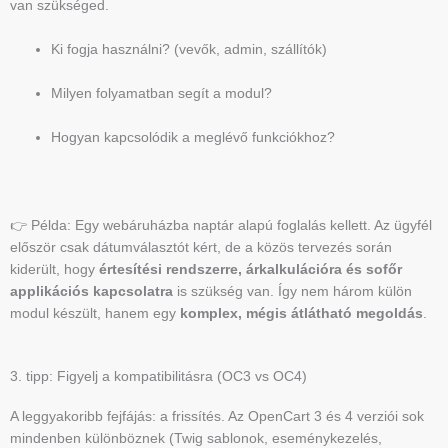
van szükséged.
Ki fogja használni? (vevők, admin, szállítók)
Milyen folyamatban segít a modul?
Hogyan kapcsolódik a meglévő funkciókhoz?
👉 Példa: Egy webáruházba naptár alapú foglalás kellett. Az ügyfél
először csak dátumválasztót kért, de a közös tervezés során
kiderült, hogy
értesítési rendszerre, árkalkulációra és sofőr
applikációs kapcsolatra
is szükség van. Így nem három külön
modul készült, hanem egy
komplex, mégis átlátható megoldás
.
3. tipp: Figyelj a kompatibilitásra (OC3 vs OC4)
A leggyakoribb fejfájás: a frissítés. Az OpenCart 3 és 4 verziói sok
mindenben különböznek (Twig sablonok, eseménykezelés,