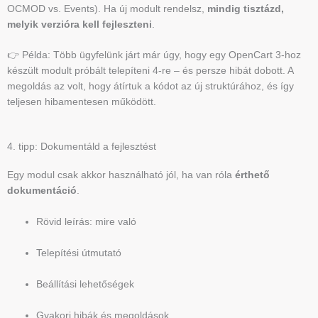
OCMOD vs. Events). Ha új modult rendelsz,
mindig tisztázd,
melyik verzióra kell fejleszteni
.
👉 Példa: Több ügyfelünk járt már úgy, hogy egy OpenCart 3-hoz
készült modult próbált telepíteni 4-re – és persze hibát dobott. A
megoldás az volt, hogy átírtuk a kódot az új struktúrához, és így
teljesen hibamentesen működött.
4. tipp: Dokumentáld a fejlesztést
Egy modul csak akkor használható jól, ha van róla
érthető
dokumentáció
.
Rövid leírás: mire való
Telepítési útmutató
Beállítási lehetőségek
Gyakori hibák és megoldások