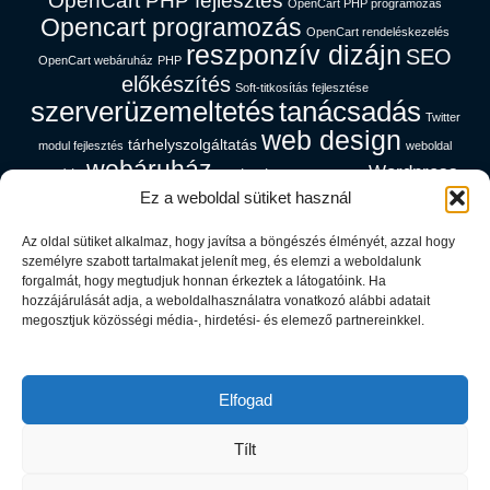
OpenCart PHP fejlesztés
OpenCart PHP programozás
Opencart programozás
OpenCart rendeléskezelés
reszponzív dizájn
SEO
OpenCart webáruház
PHP
előkészítés
Soft-titkosítás fejlesztése
szerverüzemeltetés
tanácsadás
Twitter
web design
tárhelyszolgáltatás
modul fejlesztés
weboldal
webáruház
Wordpress
gyorsítás
webáruház magyar nyelven
platform
Ez a weboldal sütiket használ
Az oldal sütiket alkalmaz, hogy javítsa a böngészés élményét, azzal hogy
Cég információk
személyre szabott tartalmakat jelenít meg, és elemzi a weboldalunk
forgalmát, hogy megtudjuk honnan érkeztek a látogatóink. Ha
hozzájárulását adja, a weboldalhasználatra vonatkozó alábbi adatait
Adatfeldolgozói Tájékoztató
megosztjuk közösségi média-, hirdetési- és elemező partnereinkkel.
Adatvédelem
ÁSZF
Rólunk
Elfogad
Webmail
Tílt
Copyright © 2026 Rausch Richárd