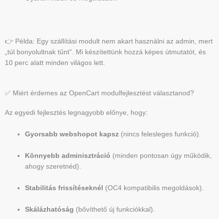
👉 Példa: Egy szállítási modult nem akart használni az admin, mert
„túl bonyolultnak tűnt”. Mi készítettünk hozzá képes útmutatót, és
10 perc alatt minden világos lett.
✅ Miért érdemes az OpenCart modulfejlesztést választanod?
Az egyedi fejlesztés legnagyobb előnye, hogy:
Gyorsabb webshopot kapsz
(nincs felesleges funkció).
Könnyebb adminisztráció
(minden pontosan úgy működik,
ahogy szeretnéd).
Stabilitás frissítéseknél
(OC4 kompatibilis megoldások).
Skálázhatóság
(bővíthető új funkciókkal).