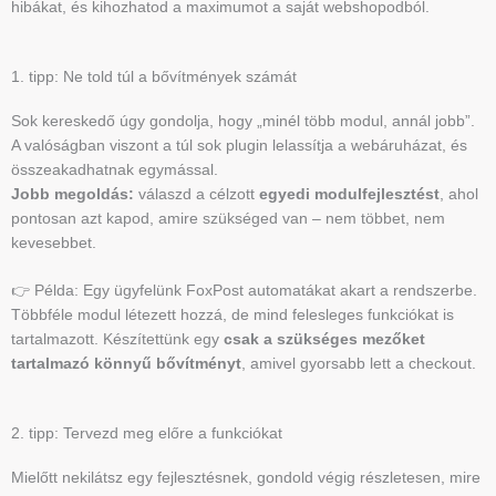
hibákat, és kihozhatod a maximumot a saját webshopodból.
1. tipp: Ne told túl a bővítmények számát
Sok kereskedő úgy gondolja, hogy „minél több modul, annál jobb”.
A valóságban viszont a túl sok plugin lelassítja a webáruházat, és
összeakadhatnak egymással.
Jobb megoldás:
válaszd a célzott
egyedi modulfejlesztést
, ahol
pontosan azt kapod, amire szükséged van – nem többet, nem
kevesebbet.
👉 Példa: Egy ügyfelünk FoxPost automatákat akart a rendszerbe.
Többféle modul létezett hozzá, de mind felesleges funkciókat is
tartalmazott. Készítettünk egy
csak a szükséges mezőket
tartalmazó könnyű bővítményt
, amivel gyorsabb lett a checkout.
2. tipp: Tervezd meg előre a funkciókat
Mielőtt nekilátsz egy fejlesztésnek, gondold végig részletesen, mire