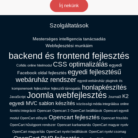
Írj nekünk
Szolgáltatások
Mesterséges intelligencia tanácsadás​
Webfejlesztési munkáim
backend és frontend fejlesztés
CSS optimalizálás
egyedi
Cofidis online hitelmodul
egyedi fejlesztésű
Facebook oldal fejlesztés
webáruház rendszer
egyedi webáruház pluginok és
honlapkészítés
komponensek fejlesztése
fejlesztői támogatás
Joomla webfejlesztés
K2
JavaScript
Journal3
egyedi MVC sablon készítés
közösségi média integrálása
online
fizetési integráció
Opencart
Opencart 3
OpenCart beállítások
Opencart egyedi
Opencart fejlesztés
modul
OpenCart előnyök
Opencart frissítés
OpenCart hűségpont rendszer
Opencart karbantartás
OpenCart magyar nyelv
OpenCart magyarítás
OpenCart nyelvi beállítások
OpenCart nyelvi csomag