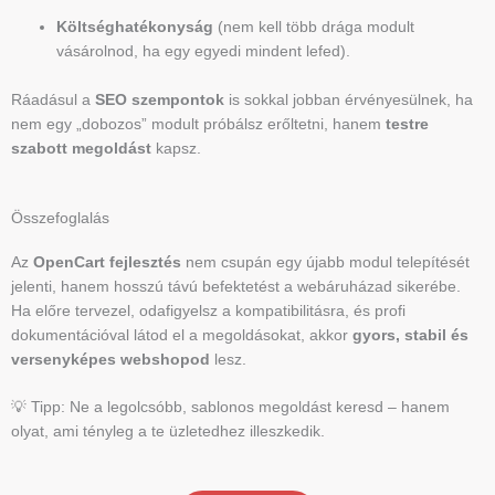
Költséghatékonyság
(nem kell több drága modult
vásárolnod, ha egy egyedi mindent lefed).
Ráadásul a
SEO szempontok
is sokkal jobban érvényesülnek, ha
nem egy „dobozos” modult próbálsz erőltetni, hanem
testre
szabott megoldást
kapsz.
Összefoglalás
Az
OpenCart fejlesztés
nem csupán egy újabb modul telepítését
jelenti, hanem hosszú távú befektetést a webáruházad sikerébe.
Ha előre tervezel, odafigyelsz a kompatibilitásra, és profi
dokumentációval látod el a megoldásokat, akkor
gyors, stabil és
versenyképes webshopod
lesz.
💡 Tipp: Ne a legolcsóbb, sablonos megoldást keresd – hanem
olyat, ami tényleg a te üzletedhez illeszkedik.