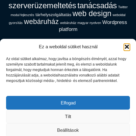
szerverüzemeltetés
tanácsadás
Twitter
web design
tárhelyszolgáltatás
modul fejlesztés
weboldal
webáruház
Wordpress
gyorsítás
webáruház magyar nyelven
platform
Ez a weboldal sütiket használ
Cég információk
Az oldal sütiket alkalmaz, hogy javítsa a böngészés élményét, azzal hogy
Adatfeldolgozói Tájékoztató
személyre szabott tartalmakat jelenít meg, és elemzi a weboldalunk
Adatvédelem
forgalmát, hogy megtudjuk honnan érkeztek a látogatóink. Ha
ÁSZF
hozzájárulását adja, a weboldalhasználatra vonatkozó alábbi adatait
megosztjuk közösségi média-, hirdetési- és elemező partnereinkkel.
Rólunk
Webmail
Elfogad
Copyright © 2026 Rausch Richárd
Tílt
Beállítások