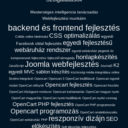
Mesterséges intelligencia tanácsadás​
Webfejlesztési munkáim
backend és frontend fejlesztés
CSS optimalizálás
egyedi
Cofidis online hitelmodul
egyedi fejlesztésű
Facebook oldal fejlesztés
webáruház rendszer
egyedi webáruház pluginok és
honlapkészítés
komponensek fejlesztése
fejlesztői támogatás
Joomla webfejlesztés
K2
JavaScript
Journal3
egyedi MVC sablon készítés
közösségi média integrálása
online
fizetési integráció
Opencart
Opencart 3
OpenCart beállítások
Opencart egyedi
Opencart fejlesztés
modul
OpenCart előnyök
Opencart frissítés
OpenCart hűségpont rendszer
Opencart karbantartás
OpenCart magyar nyelv
OpenCart magyarítás
OpenCart nyelvi beállítások
OpenCart nyelvi csomag
OpenCart PHP fejlesztés
OpenCart PHP programozás
Opencart programozás
OpenCart rendeléskezelés
reszponzív dizájn
SEO
OpenCart webáruház
PHP
előkészítés
Soft-titkosítás fejlesztése