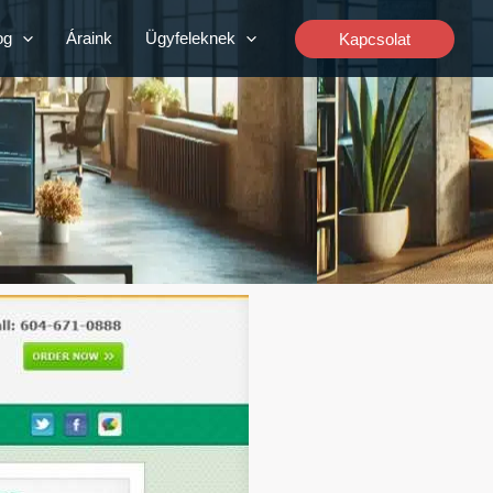
og
Áraink
Ügyfeleknek
Kapcsolat