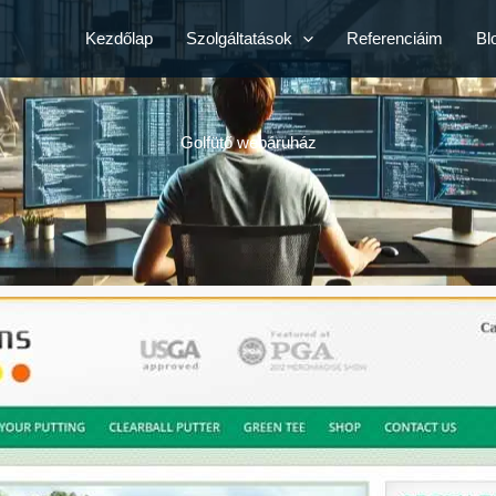
Kezdőlap
Szolgáltatások
Referenciáim
Bl
Golfütő webáruház