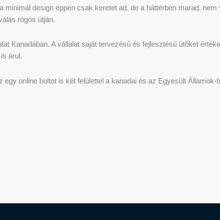
 a minimál design éppen csak keretet ad, de a háttérben marad, nem vo
válás rögös útján.
lalat Kanadában. A vállalat saját tervezésű és fejlesztésű ütőket érték
is árul.
egy online boltot is két felülettel a kanadai és az Egyesült Államok-b