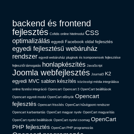
backend és frontend
fejlesztés
CSS
Cofidis online hitelmodul
optimalizálás
egyedi Facebook oldal fejlesztés
egyedi fejlesztésű webáruház
rendszer
egyedi webáruház pluginok és komponensek fejlesztése
honlapkészítés
fejlesztői támogatás
JavaScript
Joomla webfejlesztés
K2
Journal3
egyedi MVC sablon készítés
közösségi média integrálása
online fizetési integráció
Opencart
Opencart 3
OpenCart beállítások
Opencart
Opencart egyedi modul
OpenCart előnyök
fejlesztés
Opencart frissítés
OpenCart hűségpont rendszer
Opencart karbantartás
OpenCart magyar nyelv
OpenCart magyarítás
OpenCart
OpenCart nyelvi beállítások
OpenCart nyelvi csomag
PHP fejlesztés
OpenCart PHP programozás