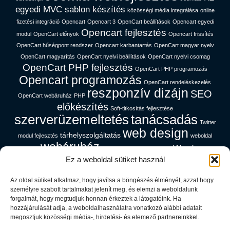
egyedi MVC sablon készítés
közösségi média integrálása
online
fizetési integráció
Opencart
Opencart 3
OpenCart beállítások
Opencart egyedi
Opencart fejlesztés
modul
OpenCart előnyök
Opencart frissítés
OpenCart hűségpont rendszer
Opencart karbantartás
OpenCart magyar nyelv
OpenCart magyarítás
OpenCart nyelvi beállítások
OpenCart nyelvi csomag
OpenCart PHP fejlesztés
OpenCart PHP programozás
Opencart programozás
OpenCart rendeléskezelés
reszponzív dizájn
SEO
OpenCart webáruház
PHP
előkészítés
Soft-titkosítás fejlesztése
szerverüzemeltetés
tanácsadás
Twitter
web design
tárhelyszolgáltatás
modul fejlesztés
weboldal
webáruház
Wordpress
gyorsítás
webáruház magyar nyelven
Ez a weboldal sütiket használ
platform
Az oldal sütiket alkalmaz, hogy javítsa a böngészés élményét, azzal hogy
Cég információk
személyre szabott tartalmakat jelenít meg, és elemzi a weboldalunk
forgalmát, hogy megtudjuk honnan érkeztek a látogatóink. Ha
hozzájárulását adja, a weboldalhasználatra vonatkozó alábbi adatait
Adatfeldolgozói Tájékoztató
megosztjuk közösségi média-, hirdetési- és elemező partnereinkkel.
Adatvédelem