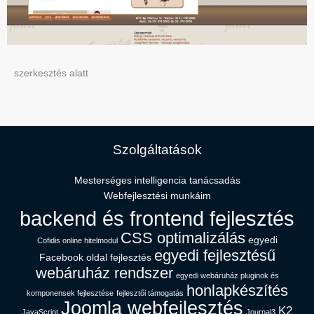
szerkesztés alatt
Szolgáltatások
Mesterséges intelligencia tanácsadás​
Webfejlesztési munkáim
backend és frontend fejlesztés
CSS optimalizálás
egyedi
Cofidis online hitelmodul
egyedi fejlesztésű
Facebook oldal fejlesztés
webáruház rendszer
egyedi webáruház pluginok és
honlapkészítés
komponensek fejlesztése
fejlesztői támogatás
Joomla webfejlesztés
K2
JavaScript
Journal3