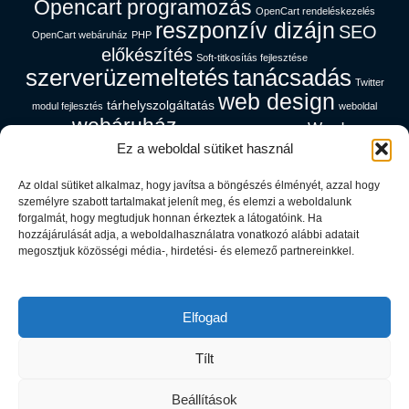
Opencart programozás
OpenCart rendeléskezelés
reszponzív dizájn
SEO
OpenCart webáruház
PHP
előkészítés
Soft-titkosítás fejlesztése
szerverüzemeltetés
tanácsadás
Twitter
web design
tárhelyszolgáltatás
modul fejlesztés
weboldal
webáruház
Wordpress
gyorsítás
webáruház magyar nyelven
platform
Ez a weboldal sütiket használ
Az oldal sütiket alkalmaz, hogy javítsa a böngészés élményét, azzal hogy
Cég információk
személyre szabott tartalmakat jelenít meg, és elemzi a weboldalunk
forgalmát, hogy megtudjuk honnan érkeztek a látogatóink. Ha
hozzájárulását adja, a weboldalhasználatra vonatkozó alábbi adatait
Adatfeldolgozói Tájékoztató
megosztjuk közösségi média-, hirdetési- és elemező partnereinkkel.
Adatvédelem
ÁSZF
Rólunk
Elfogad
Webmail
Tílt
Copyright © 2026 Rausch Richárd
Beállítások