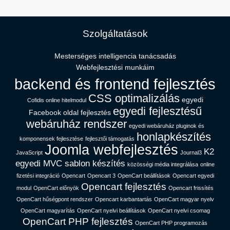
Szolgáltatások
Mesterséges intelligencia tanácsadás​
Webfejlesztési munkáim
backend és frontend fejlesztés
CSS optimalizálás
egyedi
Cofidis online hitelmodul
egyedi fejlesztésű
Facebook oldal fejlesztés
webáruház rendszer
egyedi webáruház pluginok és
honlapkészítés
komponensek fejlesztése
fejlesztői támogatás
Joomla webfejlesztés
K2
JavaScript
Journal3
egyedi MVC sablon készítés
közösségi média integrálása
online
fizetési integráció
Opencart
Opencart 3
OpenCart beállítások
Opencart egyedi
Opencart fejlesztés
modul
OpenCart előnyök
Opencart frissítés
OpenCart hűségpont rendszer
Opencart karbantartás
OpenCart magyar nyelv
OpenCart magyarítás
OpenCart nyelvi beállítások
OpenCart nyelvi csomag
OpenCart PHP fejlesztés
OpenCart PHP programozás