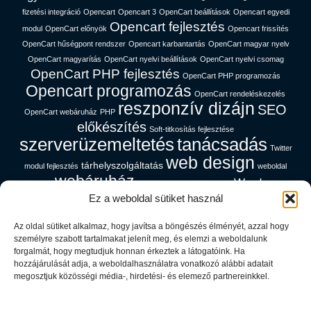
fizetési integráció
Opencart
Opencart 3
OpenCart beállítások
Opencart egyedi
Opencart fejlesztés
modul
OpenCart előnyök
Opencart frissítés
OpenCart hűségpont rendszer
Opencart karbantartás
OpenCart magyar nyelv
OpenCart magyarítás
OpenCart nyelvi beállítások
OpenCart nyelvi csomag
OpenCart PHP fejlesztés
OpenCart PHP programozás
Opencart programozás
OpenCart rendeléskezelés
reszponzív dizájn
SEO
OpenCart webáruház
PHP
előkészítés
Soft-titkosítás fejlesztése
szerverüzemeltetés
tanácsadás
Twitter
web design
tárhelyszolgáltatás
modul fejlesztés
weboldal
webáruház
Wordpress
gyorsítás
webáruház magyar nyelven
Ez a weboldal sütiket használ
platform
Az oldal sütiket alkalmaz, hogy javítsa a böngészés élményét, azzal hogy
Cég információk
személyre szabott tartalmakat jelenít meg, és elemzi a weboldalunk
forgalmát, hogy megtudjuk honnan érkeztek a látogatóink. Ha
hozzájárulását adja, a weboldalhasználatra vonatkozó alábbi adatait
Adatfeldolgozói Tájékoztató
megosztjuk közösségi média-, hirdetési- és elemező partnereinkkel.
Adatvédelem
ÁSZF