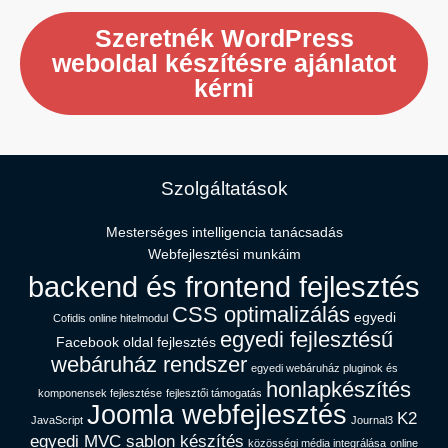
Szeretnék WordPress
weboldal készítésre ajánlatot
kérni
Szolgáltatások
Mesterséges intelligencia tanácsadás​
Webfejlesztési munkáim
backend és frontend fejlesztés
CSS optimalizálás
egyedi
Cofidis online hitelmodul
egyedi fejlesztésű
Facebook oldal fejlesztés
webáruház rendszer
egyedi webáruház pluginok és
honlapkészítés
komponensek fejlesztése
fejlesztői támogatás
Joomla webfejlesztés
K2
JavaScript
Journal3
egyedi MVC sablon készítés
közösségi média integrálása
online