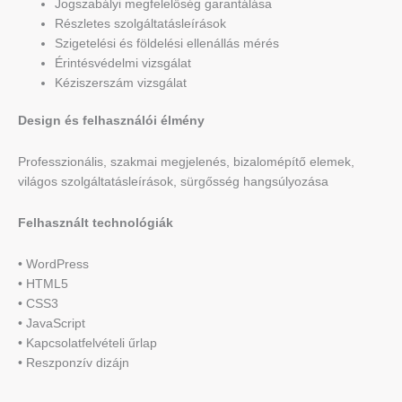
Jogszabályi megfelelőség garantálása
Részletes szolgáltatásleírások
Szigetelési és földelési ellenállás mérés
Érintésvédelmi vizsgálat
Kéziszerszám vizsgálat
Design és felhasználói élmény
Professzionális, szakmai megjelenés, bizalomépítő elemek,
világos szolgáltatásleírások, sürgősség hangsúlyozása
Felhasznált technológiák
• WordPress
• HTML5
• CSS3
• JavaScript
• Kapcsolatfelvételi űrlap
• Reszponzív dizájn