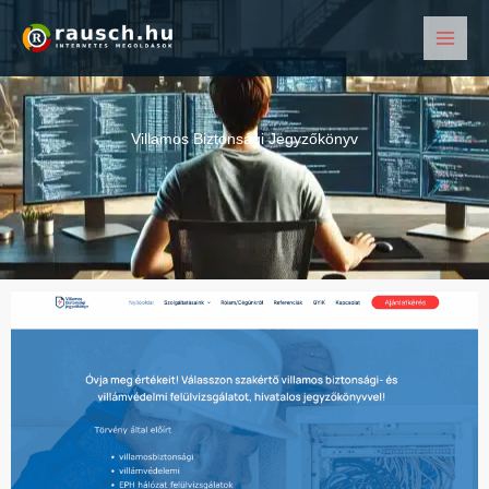
Skip
to
content
Villamos Biztonsági Jegyzőkönyv