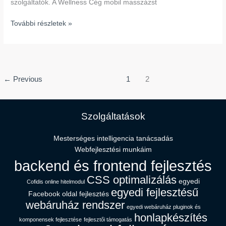
szolgáltatók. A Wellness Cég mobil masszázst
További részletek »
←
Previous
1
2
Szolgáltatások
Mesterséges intelligencia tanácsadás​
Webfejlesztési munkáim
backend és frontend fejlesztés
CSS optimalizálás
egyedi
Cofidis online hitelmodul
egyedi fejlesztésű
Facebook oldal fejlesztés
webáruház rendszer
egyedi webáruház pluginok és
honlapkészítés
komponensek fejlesztése
fejlesztői támogatás