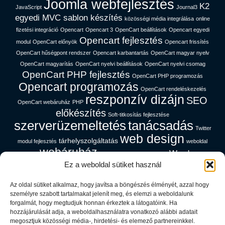
Joomla webfejlesztés
K2
JavaScript
Journal3
egyedi MVC sablon készítés
közösségi média integrálása
online
fizetési integráció
Opencart
Opencart 3
OpenCart beállítások
Opencart egyedi
Opencart fejlesztés
modul
OpenCart előnyök
Opencart frissítés
OpenCart hűségpont rendszer
Opencart karbantartás
OpenCart magyar nyelv
OpenCart magyarítás
OpenCart nyelvi beállítások
OpenCart nyelvi csomag
OpenCart PHP fejlesztés
OpenCart PHP programozás
Opencart programozás
OpenCart rendeléskezelés
reszponzív dizájn
SEO
OpenCart webáruház
PHP
előkészítés
Soft-titkosítás fejlesztése
szerverüzemeltetés
tanácsadás
Twitter
web design
tárhelyszolgáltatás
modul fejlesztés
weboldal
webáruház
Wordpress
gyorsítás
webáruház magyar nyelven
platform
Ez a weboldal sütiket használ
Az oldal sütiket alkalmaz, hogy javítsa a böngészés élményét, azzal hogy
Cég információk
személyre szabott tartalmakat jelenít meg, és elemzi a weboldalunk
forgalmát, hogy megtudjuk honnan érkeztek a látogatóink. Ha
hozzájárulását adja, a weboldalhasználatra vonatkozó alábbi adatait
Adatfeldolgozói Tájékoztató
megosztjuk közösségi média-, hirdetési- és elemező partnereinkkel.