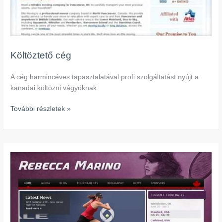
Költöztető cég
A cég harmincéves tapasztalatával profi szolgáltatást nyújt a
kanadai költözni vágyóknak.
További részletek »
Profi
TeniszJátékos
Weboldala